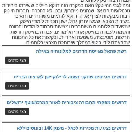
עבודה בהייטק ללוחמים
ומה לגבי ההייטק? האם במקרה הזה דווקא חיילים ששירתו ביחידות
טכנולוגיות הם אלו שנהנים מיתרון? ובכן, לא בהכרח. חברות הייטק
רבות מבקשות לצרף אליהן דווקא לוחמים משוחררים ורואים
בשירות הצבאי שעשו יתרון גדול. ישנן תכניות לימודי הייטק
שמיועדות ללוחמים משוחררים ומציעות סבסוד לימודים והכוונה
והשמה לעבודה בהייטק אחרי הלימודים. עבודה בהייטק דורשת
חריצות, מוטיבציה, משמעת ואחריות. ובקיצור: את כל התכונות
שהבאתם לידי ביטוי במהלך שירותכם הצבאי כלוחמים.
רשת פתאל מגייסת חדרנים למלונותיה באילת
דרושים מגייסים שחקני נשמה לרילוקיישן לארצות הברית
דרושים מפקחי תחבורה ציבורית לאזור המרכז/עוטף ירושלים
דרושים נציגי.ות מכירות לכאל - מענק 14K ובונוסים ללא