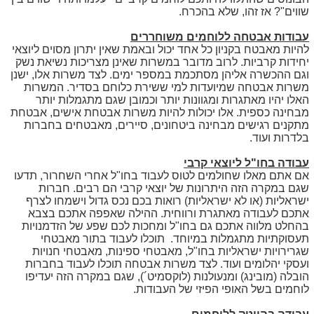
שווים"? אז זהו, שלא בהכרח.
עבודות אבטחה ללוחמים משוחררים
להיות מאבטח בקניון כל אחד יכול ובאמת שאין יתרון מסוים ליוצאי
יחידות קרביות. לרוב מדובר במשרות שאינן מצריכות נשיאת נשק
וגם ההכשרה אליהן מסתכמת במספר ימים. לצד משרות אלו, ישנן
משרות אבטחה שמיועדות למי ששירת כלוחם בסדיר. המשרות
האלו יהיו מאתגרות ומגוונות יותר וכמובן שגם מתגמלות יותר
מבחינה כספית. אלו יכולות להיות משרות אבטחת אישים, אבטחת
מתקנים רגישים מבחינה ביטחונים, סיירים, מאבטחים בחברות
בלדרות ועוד.
עבודה בחו"ל ליוצאי קרבי
אם אתם מאלו שחולמים לטוס לעבוד בחו"ל אחרי השחרור, תדעו
שגם במקרה הזה היתרונות של יוצאי קרבי הם רבים. חברות
ישראליות (או לא ישראליות) רואות בכם נכס גדול וישמחו לצרף
אתכם לעבודה מאתגרת ורווחית. ההילה שאפפה אתכם בצבא
בהחלט מלווה אתכם גם בחו"ל ומחכות לכם שפע של הזדמנויות
תעסוקתיות מתגמלות במיוחד. תוכלו לעבוד בתור מאבטחי
שגרירויות ישראליות בחו"ל, מאבטחי ספינות, מאבטחי חנויות
ועסקי יהלומים ועוד. לצד משרות אבטחה תוכלו לעבוד בחברות
הובלה (מובינג) ומנעולנות (לוקסמיט´), שגם במקרה הזה יעדיפו
לוחמים בשל האופי הפיזי של העבודות.