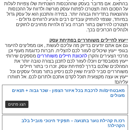
בהתאם. אם מדובר בעסק שההכנסות השנתיות שלו צפויות לעלות
על הסכום הזה תצטרכו לפתוח עוסק מורשה ולדווח על ההכנסות
וההוצאות בתדירות גבוהה יותר. במידה והתכנון הוא על עסק גדול
במיוחד, שצפוי להחזיק עובדים רבים והגיע לרווחים גדולים -
תצטרכו להירשם בתור חברה בע"מ ולהיות מחויבים לחוקים
ולנהלים הכרוכים בכך.
ייעוץ לחיילים משוחררים בפתיחת עסק
גם אם אתם יודעים בדיוק מה עליכם לעשות , אנו ממליצים להיעזר
בגופי ייעוץ שיכולים לעזור לכם להצליח. חברות כדוגמת מעוף וכן
מרכזי הצעירים והקרן
להכוונת חיילים משוחררים
מספקים שירותי
ייעוץ מסובסדים ויוכלו לעזור לכם לתכנן בצורה טובה יותר את
המהלכים שלכם בדרך לפתיחת עסק. זכרו כי בתור חיילים
משוחררים סביר להניח שאין לכם ניסיון בתור מנהלי עסקים וכל
ייעוץ או עצה מקצועית תוכל לקדם אתכם ולתרום לכם. אל תוותרו
עליהם!
מאבטחים/ות לרכבת בכל איזור הצפון - שכר גבוה + תנאים
מעולים
רכז.ת קהילת נוער בתנועה – תפקיד חינוכי מוביל בלב
הקהילה!