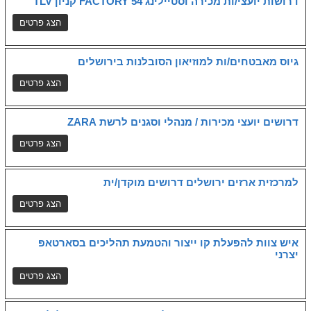
דרושות יועצי/ות מכירה וסטיילינג FACTORY 54 קניון TLV
גיוס מאבטחים/ות למוזיאון הסובלנות בירושלים
דרושים יועצי מכירות / מנהלי וסגנים לרשת ZARA
למרכזית ארזים ירושלים דרושים מוקדן/ית
איש צוות להפעלת קו ייצור והטמעת תהליכים בסארטאפ
יצרני