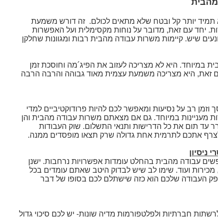
מהבית
 תמיד יותר קל ובטח שלא מתאים לכולם. זה דורש משמעת
ת. יחד עם זאת, מדובר על נוחות מקסימלית ועל האפשרות
נעים שיש. קיימות משרות עבודה מהבית רבות ומגוונות שחלקן
ית במיוחד. היא לא מצריכה לעזוב את הפיג´מה וחוסכת זמן
 עם זאת, היא מצריכה משמעת עצמית מאוד גבוהה והרבה הרבה
ך וזמן רב על נסיעות ומאפשר לכם להיות פרודוקטיביים למדי
ות מעניינות במיוחד. גם אם מצאתם משרות עבודה מהבית והן
רר עד תום את כל הדרישות ותנאי התשלום. שוק העבודות
רף אתכם לתרמית אחת גדולה שרק תצאו מופסדים ממנה.
 ניסיון
ים עבודה מהבית בהחלט עומדות אפשרויות נרחבות. ישנן
, מכירות ועוד. שימו לב שיש לבדוק היטב שאתם עומדים בכל
ק העבודה שלכם הוא כזה שישתלם לכם בסופו של דבר
רשתות חברתיות ולפלטפורמות מדיה שונות- יש לכם סיכוי גדול