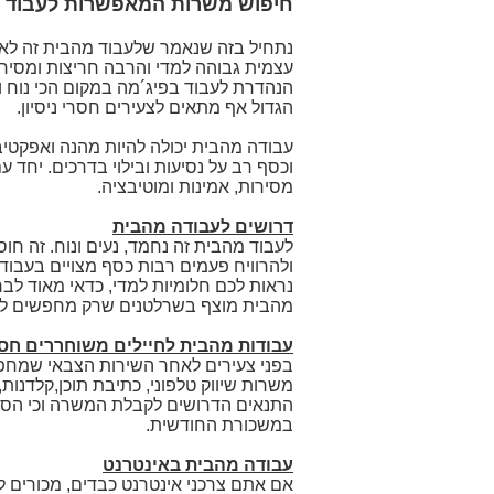
חיפוש משרות המאפשרות לעבוד 
נתחיל בזה שנאמר שלעבוד מהבית זה לא
עצמית גבוהה למדי והרבה חריצות ומסירו
הנהדרת לעבוד בפיג´מה במקום הכי נוח ו
הגדול אף מתאים לצעירים חסרי ניסיון.
עבודה מהבית יכולה להיות מהנה ואפקטיב
וכסף רב על נסיעות ובילוי בדרכים. יחד
מסירות, אמינות ומוטיבציה.
דרושים לעבודה מהבית
לעבוד מהבית זה נחמד, נעים ונוח. זה חוס
ולהרוויח פעמים רבות כסף מצויים בעבוד
נראות לכם חלומיות למדי, כדאי מאוד לב
מהבית מוצף בשרלטנים שרק מחפשים לצ
עבודות מהבית לחיילים משוחררים חסרי
בפני צעירים לאחר השירות הצבאי שמחפש
משרות שיווק טלפוני, כתיבת תוכן,קלדנות
התנאים הדרושים לקבלת המשרה וכי הספ
במשכורת החודשית.
עבודה מהבית באינטרנט
אם אתם צרכני אינטרנט כבדים, מכורים ל