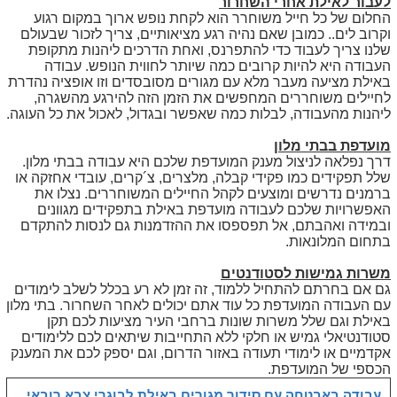
לעבור לאילת אחרי השחרור
החלום של כל חייל משוחרר הוא לקחת נופש ארוך במקום רגוע
וקרוב לים.. כמובן שאם נהיה רגע מציאותיים, צריך לזכור שבעולם
שלנו צריך לעבוד כדי להתפרנס, ואחת הדרכים ליהנות מתקופת
העבודה היא להיות קרובים כמה שיותר לחווית הנופש. עבודה
באילת מציעה מעבר מלא עם מגורים מסובסדים וזו אופציה נהדרת
לחיילים משוחררים המחפשים את הזמן הזה להירגע מהשגרה,
ליהנות מהעבודה, לבלות כמה שאפשר ובגדול, לאכול את כל העוגה.
מועדפת בבתי מלון
דרך נפלאה לניצול מענק המועדפת שלכם היא עבודה בבתי מלון.
שלל תפקידים כמו פקידי קבלה, מלצרים, צ´קרים, עובדי אחזקה או
ברמנים נדרשים ומוצעים לקהל החיילים המשוחררים. נצלו את
האפשרויות שלכם לעבודה מועדפת באילת בתפקידים מגוונים
ובמידה ואהבתם, אל תפספסו את ההזדמנות גם לנסות להתקדם
בתחום המלונאות.
משרות גמישות לסטודנטים
גם אם בחרתם להתחיל ללמוד, זה זמן לא רע בכלל לשלב לימודים
עם העבודה המועדפת כל עוד אתם יכולים לאחר השחרור. בתי מלון
באילת וגם שלל משרות שונות ברחבי העיר מציעות לכם תקן
סטודנטיאלי גמיש או חלקי ללא התחייבות שיתאים לכם ללימודים
אקדמיים או לימודי תעודה באזור הדרום, וגם יספק לכם את המענק
הכספי של המועדפת.
עבודה באבטחה עם סידור מגורים באילת לבוגרי צבא רובאי