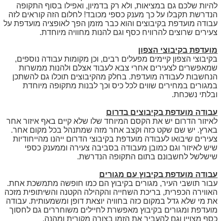
להיות שלכם גם במציאות, ולא רק בדמיון, ואפילו בסוף התקופה
הנדרשת תקבלו על כך מענק כספי מכובד! לחלום הזה קוראים לזה
עבודה מועדפת בקיבוצים והוא כבר מזמן הפך לאופציה מועדפת על
צעירים שרוצים להרוויח כסף וגם להנות מחוויה מיוחדת.
מועדפת בקיבוצי הצפון
בקיבוצי הצפון קיימים מפעלים רבים, וכן מקומות עבודה נוספים,
שמאפשרים לצעירים אחרי צבא לעבוד אצלם ולהנות ממשרות
הנחשבות לעבודה מועדפת. בחלק מהקיבוצים תוכלו גם להשתכן
במגורים במחירים שווים לכל כיס וכך לבנות מתקופה מיוחדת
ובלתי נשכחת.
עבודה מועדפת בקיבוצים בדרום
לאיזור הדרום יש את הקסם המיוחד שלו שלא קיים באף איזור אחר
בארץ. יש שם שקט כזה וקצב אחר מזה שמתנהל בכל מקום אחר.
צעירים שיבואו לעבודה מועדפת בקיבוצי הדרום ייהנו מהייחודיות
שיש לאיזור וגם כמובן מעבודה בסביבה צעירה וממענק כספי
שישלשל לחשבונם בתום התקופה הנדרשת.
עבודה מועדפת בקיבוץ עם מגורים
עבור תושבי העיר, מגורים בקיבוץ הם כמו חופשה מתמשכת אחת.
האווירה הכפרית, בריכת השחייה והקהילה הקטנה והשיתופית מזכה
את מי שלא גדל במקום כזה בחוויה יוצאת דופן ומשמעותית. עבודה
מועדפת ומגורים בקיבוץ מאפשרת לחיילים משוחררים גם לחסוך
כסף מצויין וגם להעביר את הזמן בצורה מקורית ומהנה.